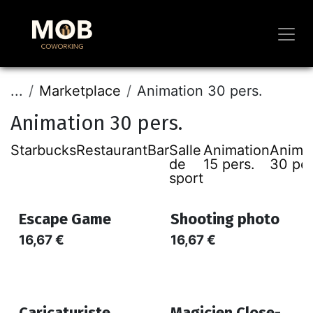
Se rendre au contenu
...
Marketplace
Animation 30 pers.
Animation 30 pers.
Starbucks
Restaurant
Bar
Salle
Animation
Anima
de
15 pers.
30 per
sport
Escape Game
Shooting photo
16,67
€
16,67
€
Caricaturiste
Magicien Close-