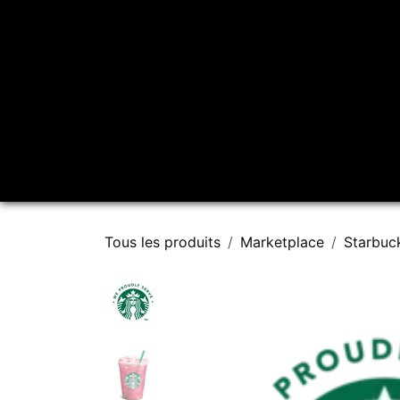
Se rendre au contenu
Accueil
À propos
Tous les produits
Marketplace
Starbuc