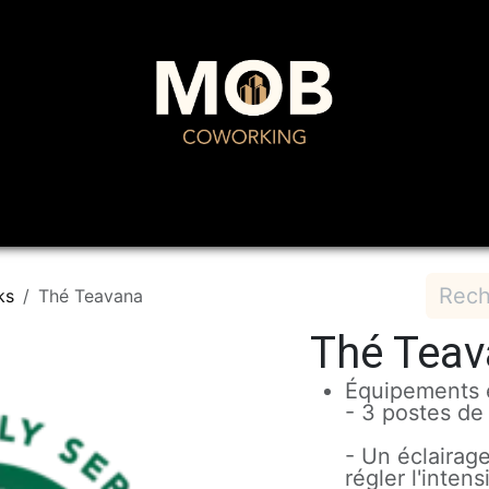
Domiciliation
Restaurant
Événements
Pr
ks
Thé Teavana
Thé Tea
Équipements e
- 3 postes de 
- Un éclairage
régler l'inten