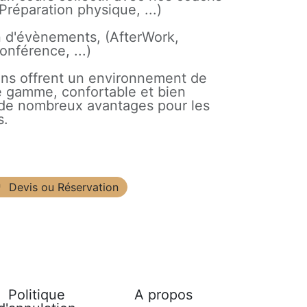
 Préparation physique, ...)
n d'évènements, (AfterWork,
nférence, ...)
ions offrent un environnement de
de gamme, confortable et bien
 de nombreux avantages pour les
s.
Devis ou Réservation
Politique
A propos