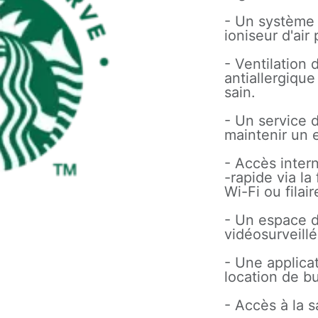
- Un système 
ioniseur d'air
- Ventilation d
antiallergiqu
sain.
- Un service
maintenir un 
- Accès interne
-rapide via la
Wi-Fi ou filai
- Un espace d
vidéosurveill
- Une applica
location de b
- Accès à la 