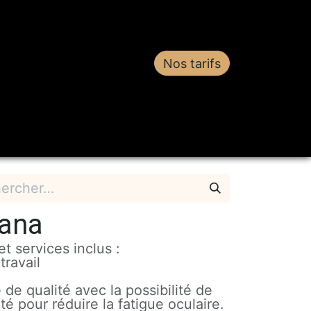
Nos tarifs
estations
Contact
vana
t services inclus :
travail
 de qualité avec la possibilité de
sité pour réduire la fatigue oculaire.