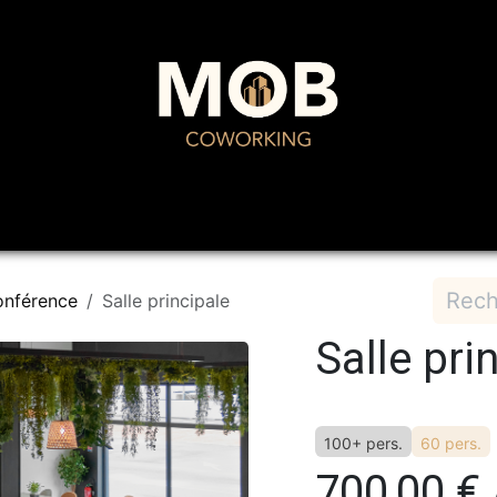
Domiciliation
Restaurant
Événements
Pr
onférence
Salle principale
Salle pri
100+ pers.
60 pers.
700,00
€