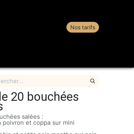
Nos tarifs
estations
Contact
de 20 bouchées
s
uchées salées :
 poivron et coppa sur mini