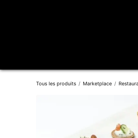
Se rendre au contenu
Accueil
À propos
Tous les produits
Marketplace
Restaur