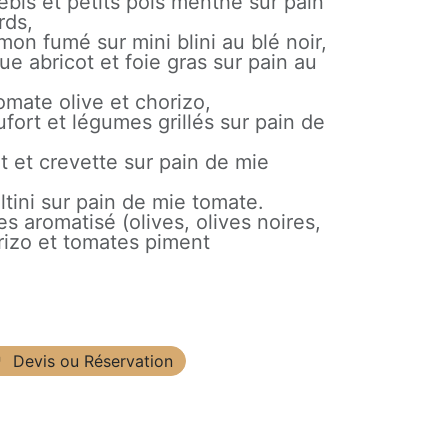
bis et petits pois menthe sur pain
rds,
mon fumé sur mini blini au blé noir,
 abricot et foie gras sur pain au
omate olive et chorizo,
ort et légumes grillés sur pain de
 et crevette sur pain de mie
ltini sur pain de mie tomate.
s aromatisé (olives, olives noires,
rizo et tomates piment
Devis ou Réservation