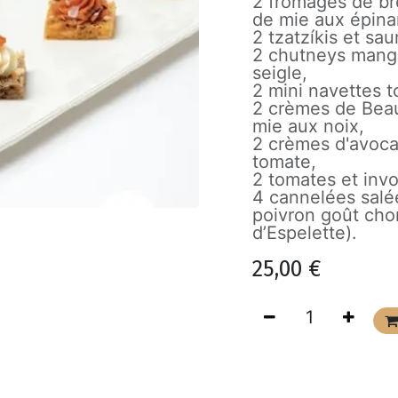
2 fromages de bre
de mie aux épina
2 tzatzíkis et sau
2 chutneys mangue
seigle,
2 mini navettes t
2 crèmes de Beauf
mie aux noix,
2 crèmes d'avocat
tomate,
2 tomates et invo
4 cannelées salée
poivron goût cho
d’Espelette).
25,00
€