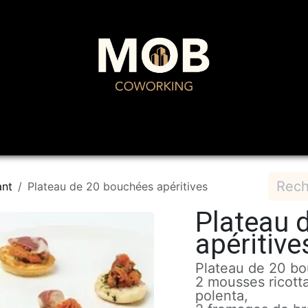
Domiciliation
Restaurant
Événements
Pr
ant
Plateau de 20 bouchées apéritives
Plateau 
apéritive
Plateau de 20 bo
2 mousses ricotta
polenta,