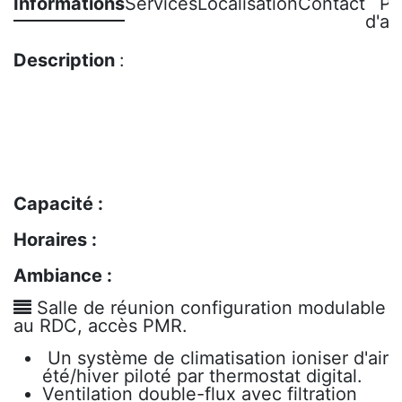
Informations
Services
Localisation
Contact
Po
d'an
Description
:
Capacité :
Horaires :
Ambiance :
Salle de réunion configuration modulable
au RDC, accès PMR.
Un système de climatisation ioniser d'air
été/hiver piloté par thermostat digital.
Ventilation double-flux avec filtration