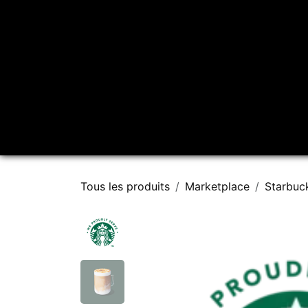
Se rendre au contenu
Accueil
À propos
Tous les produits
Marketplace
Starbuc