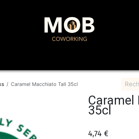
Domiciliation
Restaurant
Événements
Pr
ks
Caramel Macchiato Tall 35cl
Caramel 
35cl
4,74
€